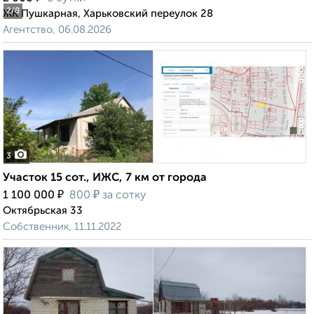
2
/8
ЖК Пушкарная, Харьковский переулок 28
Агентство, 06.08.2026
3
Участок 15 сот., ИЖС, 7 км от города
₽
₽
1 100 000
800
за сотку
Октябрьская 33
Собственник, 11.11.2022