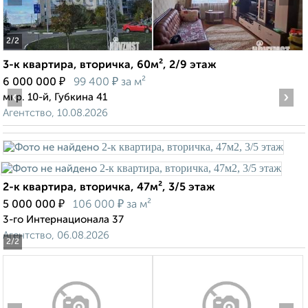
2
/2
3-к квартира, вторичка, 60м², 2/9 этаж
₽
₽
6 000 000
99 400
за м²
‹
›
мкр. 10-й, Губкина 41
Агентство, 10.08.2026
2-к квартира, вторичка, 47м², 3/5 этаж
₽
₽
5 000 000
106 000
за м²
3-го Интернационала 37
Агентство, 06.08.2026
2
/2