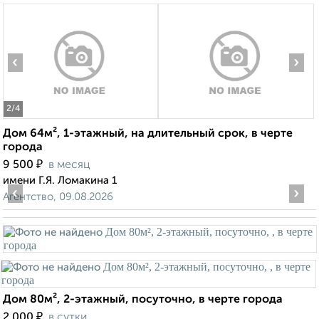
‹
›
2
/4
Дом 64м², 1-этажный, на длительный срок, в черте
города
₽
9 500
в месяц
имени Г.Я. Ломакина 1
‹
›
Агентство, 09.08.2026
Дом 80м², 2-этажный, посуточно, в черте города
₽
2 000
в сутки