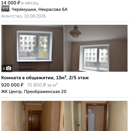
₽
14 000
в месяц
2
/5
мкр. Черёмушки, Некрасова 6А
Агентство, 10.08.2026
4
Комната в общежитии, 13м², 2/5 этаж
₽
₽
920 000
70 800
за м²
ЖК Центр, Преображенская 20