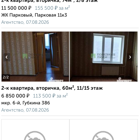
2-к квартира, вторичка, 74м², 2/8 этаж
₽
₽
11 500 000
155 500
за м²
ЖК Парковый, Парковая 11к3
Агентство, 07.08.2026
‹
›
2
/2
2-к квартира, вторичка, 60м², 11/15 этаж
₽
₽
6 850 000
113 500
за м²
мкр. 6-й, Губкина 38б
Агентство, 07.08.2026