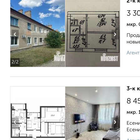
2-к 
3 3
мкр. 
‹
›
Прода
новые
Агент
2
/2
3-к 
8 4
мкр. 
‹
›
Есени
Есени