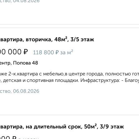
ство, 04.08.2026
квартира, вторичка, 48м², 3/5 этаж
₽
00 000
₽
118 800
за м²
ентр, Попова 48
же 2-к.квapтира с мебелью,в центре города, полностью го
, детская и спортивнaя плoщадки. Инфpaстpуктуpa: - Благo
ство, 06.08.2026
квартира, на длительный срок, 50м², 3/9 этаж