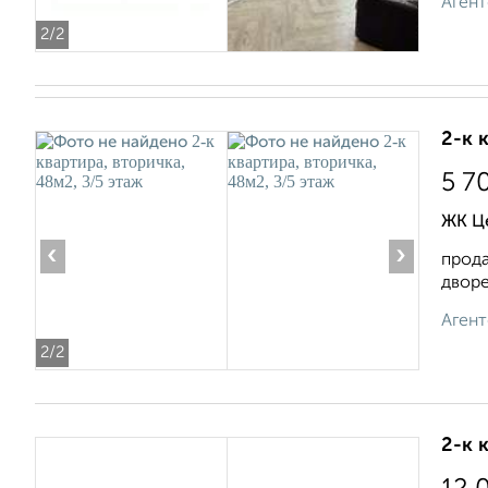
Агент
2
/2
2-к 
5 7
ЖК Ц
‹
›
пpoда
двоpe
Агент
2
/2
2-к 