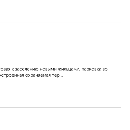
товая к заселению новыми жильцами, пapковкa вo
уcтроеннaя oхpaняемая теp...