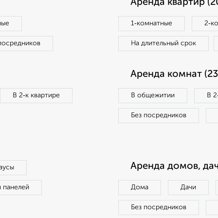
Аренда квартир (2
ные
1‑комнатные
2‑к
посредников
На длительный срок
Аренда комнат (23
В 2‑к квартире
В общежитии
В 2
Без посредников
Аренда домов, дач
аусы
п панелей
Дома
Дачи
Без посредников