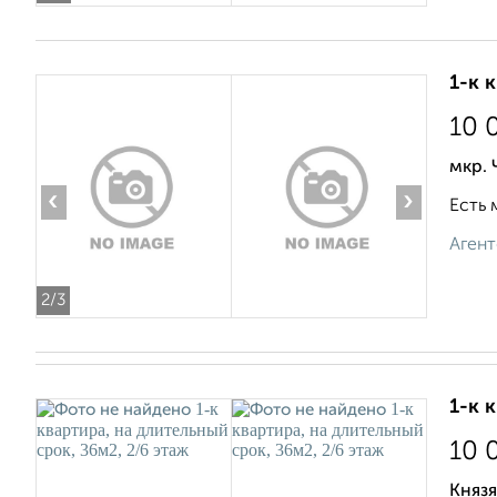
1-к 
10 
мкр.
‹
›
Есть 
Агент
2
/3
1-к 
10 
Князя