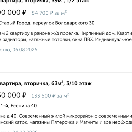
квартира, вторичка, 39м², 1/2 этаж
₽
00 000
₽
84 700
за м²
Старый Город, переулок Володарского 30
м 2 квартиру в районе ж/д поселка. Кирпичный дом. Кварт
 радиаторы, натяжные потолки, окна ПВХ. Индивидуальное о
ство, 06.08.2026
квартира, вторичка, 63м², 3/10 этаж
₽
50 000
₽
133 500
за м²
11-й, Есенина 40
на д.40. Современный жилой микрорайон с современными д
нский каток, магазины Пятерочка и Магниты и все необход