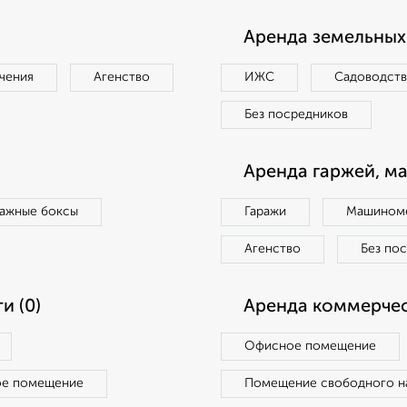
Аренда земельных 
чения
Агенство
ИЖС
Садоводст
Без посредников
Аренда гаржей, м
ражные боксы
Гаражи
Машиноме
Агенство
Без по
и (0)
Аренда коммерчес
Офисное помещение
ое помещение
Помещение свободного н