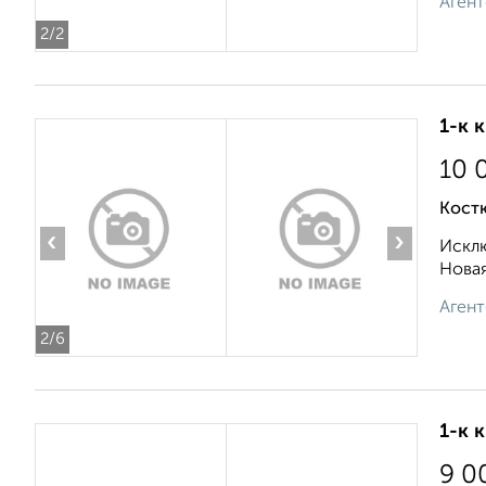
Агент
2
/2
1-к 
10 
Кост
‹
›
Исклю
Новая
Агент
2
/6
1-к 
9 0