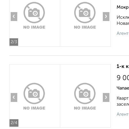
Мокр
‹
›
Исклю
Новая
Агент
2
/3
1-к 
9 0
Чапае
‹
›
Кварт
засел
Агент
2
/4