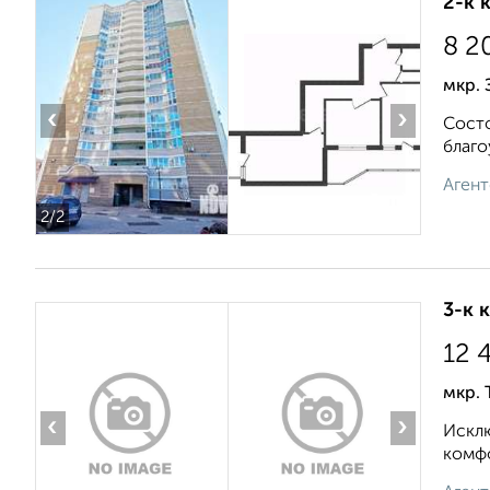
2-к 
8 2
мкр. 
‹
›
Состо
благо
Агент
2
/2
3-к 
12 
мкр. 
‹
›
Исклю
комфо