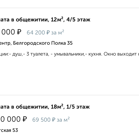
ата в общежитии, 12м², 4/5 этаж
₽
 000
₽
64 200
за м²
ентр, Белгородского Полка 35
ции:- душ,- 3 туалета, - умывальники,- кухня. Окно выходит н
ата в общежитии, 18м², 1/5 этаж
₽
50 000
₽
69 500
за м²
ская 53