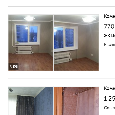
Комн
770
ЖК Ц
В сек
6
Комн
1 2
Совет