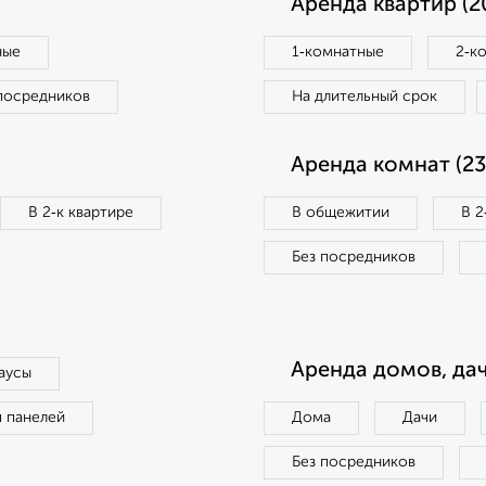
Аренда квартир (2
ные
1‑комнатные
2‑к
посредников
На длительный срок
Аренда комнат (23
В 2‑к квартире
В общежитии
В 2
Без посредников
Аренда домов, дач
аусы
п панелей
Дома
Дачи
Без посредников