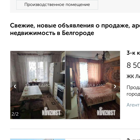
Производственное помещение
Свежие, новые объявления о продаже, а
недвижимость в Белгороде
3-к 
8 5
ЖК Л
‹
›
Прода
город
Агент
2
/2