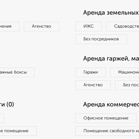
Аренда земельных 
чения
Агенство
ИЖС
Садоводст
Без посредников
Аренда гаржей, м
ражные боксы
Гаражи
Машиноме
Агенство
Без по
и (0)
Аренда коммерчес
Офисное помещение
ое помещение
Помещение свободного н