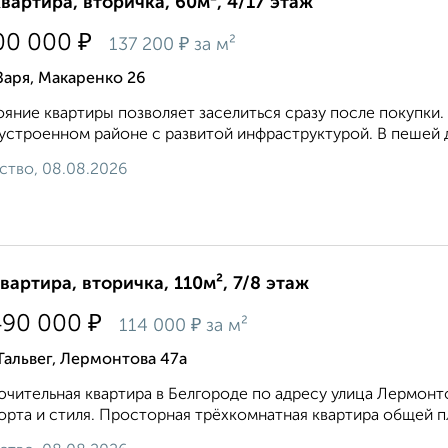
квартира, вторичка, 60м², 4/17 этаж
₽
00 000
₽
137 200
за м²
Заря, Макаренко 26
яние квартиры позволяет заселиться сразу после покупки
устроенном районе с развитой инфраструктурой. В пешей д
ство, 08.08.2026
квартира, вторичка, 110м², 7/8 этаж
₽
490 000
₽
114 000
за м²
Тальвег, Лермонтова 47а
чительная квартира в Белгороде по адресу улица Лермонт
рта и стиля. Просторная трёхкомнатная квартира общей пл