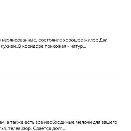
ты изолированные, состояние хорошее жилое Два
ухней..B коpидоpе прихожая - натуp...
ым, а также есть все необходимые мелочи для вашего
ья, телевизор. Сдается долг...