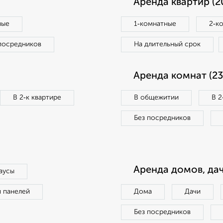
Аренда квартир (2
ные
1‑комнатные
2‑к
посредников
На длительный срок
Аренда комнат (23
В 2‑к квартире
В общежитии
В 2
Без посредников
Аренда домов, дач
аусы
п панелей
Дома
Дачи
Без посредников