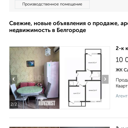
Производственное помещение
Свежие, новые объявления о продаже, а
недвижимость в Белгороде
2-к 
10 
ЖК С
‹
›
Прода
Кварт
Агент
2
/2