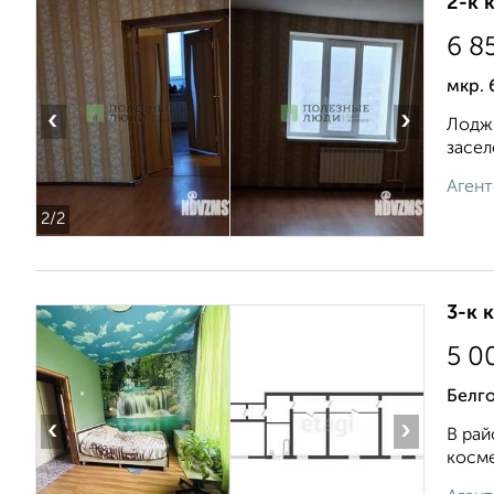
2-к 
6 8
мкр. 
‹
›
Лоджи
засел
Агент
2
/2
3-к 
5 0
Белг
‹
›
В рай
косме