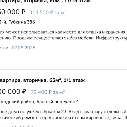
квартира, вторичка, 60м², 11/15 этаж
₽
50 000
₽
113 500
за м²
6-й, Губкина 38б
я может использоваться как место для отдыха и хранения.
ению. Продажа осуществляется без мебели. Инфраструктура
ство, 07.08.2026
квартира, вторичка, 63м², 1/1 этаж
₽
00 000
₽
79 400
за м²
ородский район, Банный переулок 4
оне дома по ул. Октябрьская 23. Вход в квартиру отдельный.
тический ремонт, перегородки и стены кирпичные, окна ПВ