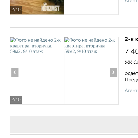
Агент
2
/10
2-к 
7 4
ЖК С
‹
›
одаёт
Предс
Агент
2
/10