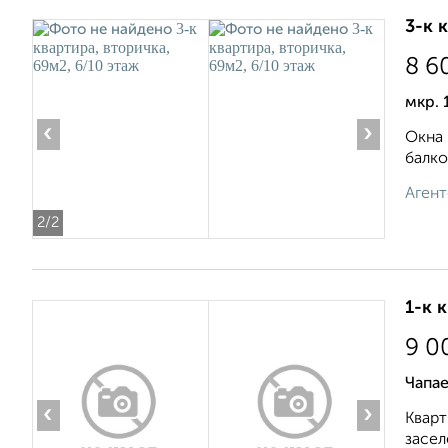
3-к 
8 6
мкр. 
‹
›
Окна 
балко
Агент
2
/2
1-к 
9 0
Чапае
‹
›
Кварт
засел