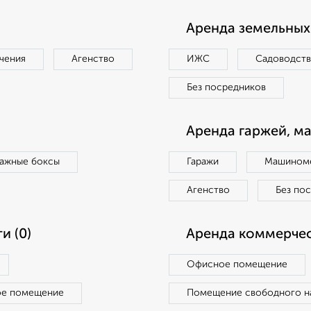
Аренда земельных 
чения
Агенство
ИЖС
Садоводст
Без посредников
Аренда гаржей, м
ражные боксы
Гаражи
Машиноме
Агенство
Без по
и (0)
Аренда коммерчес
Офисное помещение
ое помещение
Помещение свободного н