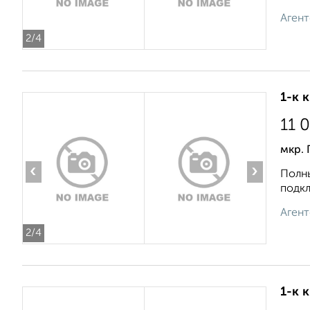
Агент
2
/4
1-к 
11 
мкр. 
‹
›
Полны
подкл
Агент
2
/4
1-к 