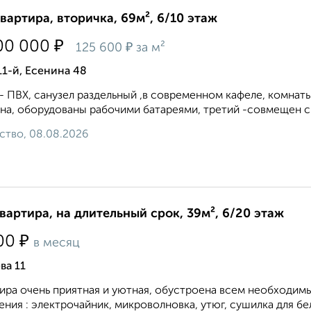
квартира, вторичка, 69м², 6/10 этаж
₽
00 000
₽
125 600
за м²
11-й, Есенина 48
- ПВХ, санузел раздельный ,в современном кафеле, комна
на, оборудованы рабочими батареями, третий -совмещен с к
ство, 08.08.2026
квартира, на длительный срок, 39м², 6/20 этаж
₽
00
в месяц
ва 11
ира очень приятная и уютная, обустроена всем необходим
ения : электрочайник, микроволновка, утюг, сушилка для бел