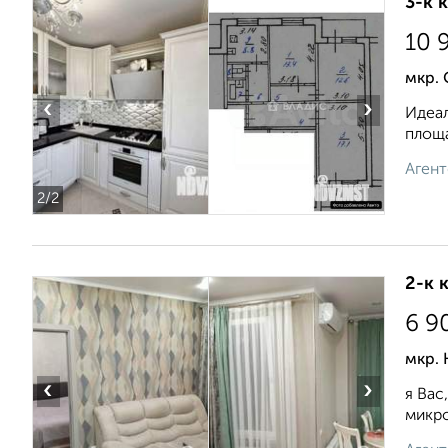
3-к 
10 
мкр. 
‹
›
Идеал
площа
Агент
2
/2
2-к 
6 9
мкр. 
‹
›
я Вас
микро