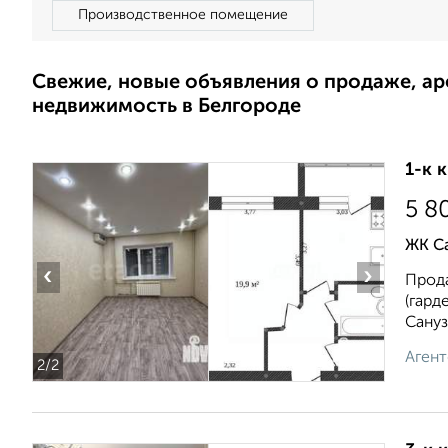
Производственное помещение
Свежие, новые объявления о продаже, а
недвижимость в Белгороде
1-к 
5 8
ЖК Са
‹
›
Прода
(гард
Сануз.
Агент
2
/2