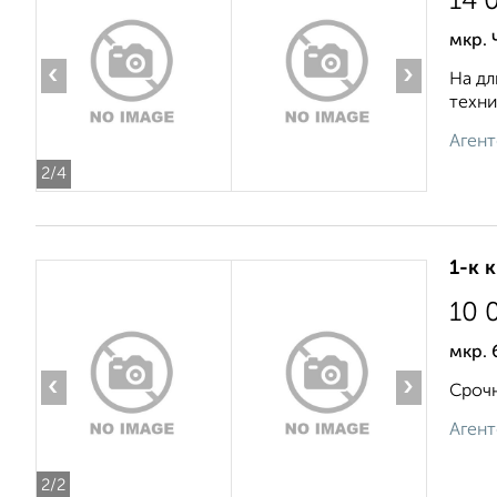
14 
мкр.
‹
›
На дл
техни
Агент
2
/4
1-к 
10 
мкр. 
‹
›
Срочн
Агент
2
/2