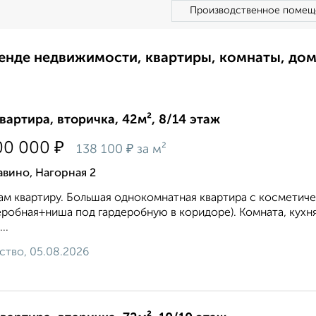
Производственное помещ
ренде недвижимости, квартиры, комнаты, до
квартира, вторичка, 42м², 8/14 этаж
₽
00 000
₽
138 100
за м²
вино, Нагорная 2
м квартиру. Большая однокомнатная квартира с косметич
еробная+ниша под гардеробную в коридоре). Комната, кухн
..
ство, 05.08.2026