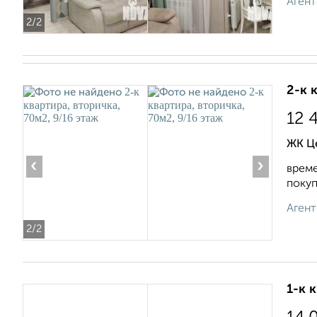
Агент
2
/2
2-к 
12 
ЖК Це
‹
›
време
покуп
Агент
2
/2
1-к 