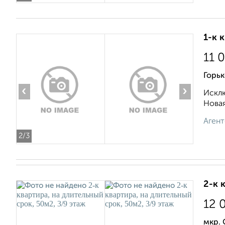
1-к 
11 
Горьк
‹
›
Исклю
Новая
Агент
2
/3
2-к 
12 
мкр.