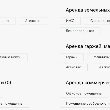
Аренда земельных 
чения
Агенство
ИЖС
Садоводст
Без посредников
Аренда гаржей, м
ражные боксы
Гаражи
Машиноме
Агенство
Без по
и (0)
Аренда коммерчес
Офисное помещение
ое помещение
Помещение свободного н