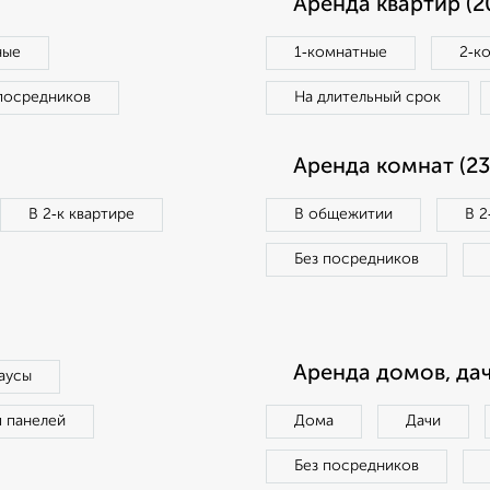
Аренда квартир (2
ные
1‑комнатные
2‑к
посредников
На длительный срок
Аренда комнат (23
В 2‑к квартире
В общежитии
В 2
Без посредников
Аренда домов, дач
аусы
п панелей
Дома
Дачи
Без посредников