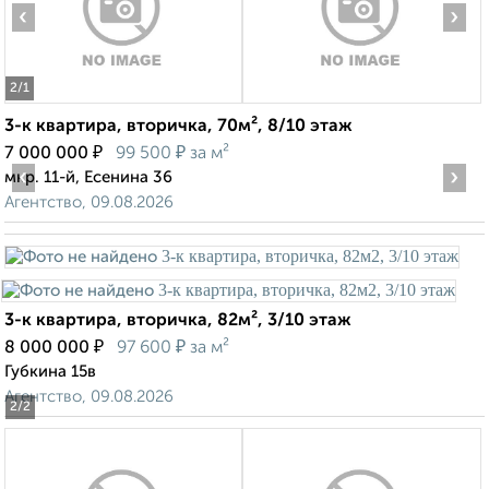
‹
›
2
/1
3-к квартира, вторичка, 70м², 8/10 этаж
₽
₽
7 000 000
99 500
за м²
‹
›
мкр. 11-й, Есенина 36
Агентство, 09.08.2026
3-к квартира, вторичка, 82м², 3/10 этаж
₽
₽
8 000 000
97 600
за м²
Губкина 15в
Агентство, 09.08.2026
2
/2