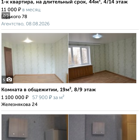
1-к квартира, на длительный срок, 44м², 4/14 этаж
₽
11 000
в месяц
2
/3
Горького 78
Агентство, 08.08.2026
5
Комната в общежитии, 19м², 8/9 этаж
₽
₽
1 100 000
57 900
за м²
Железнякова 24