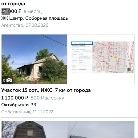
от города
₽
37 000
в месяц
2
/8
ЖК Центр, Соборная площадь
Агентство, 07.08.2026
3
Участок 15 сот., ИЖС, 7 км от города
₽
₽
1 100 000
800
за сотку
Октябрьская 33
Собственник, 11.11.2022