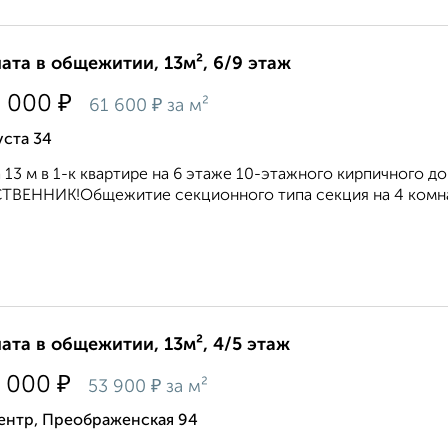
ата в общежитии, 13м², 6/9 этаж
₽
0 000
₽
61 600
за м²
уста 34
 13 м в 1-к квартире на 6 этаже 10-этажного кирпичного д
ВЕННИК!Общежитие секционного типа секция на 4 комнат
ата в общежитии, 13м², 4/5 этаж
₽
 000
₽
53 900
за м²
ентр, Преображенская 94