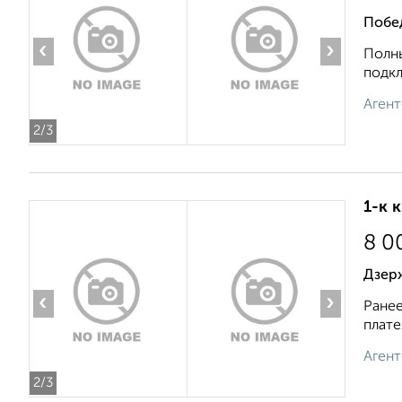
Побе
‹
›
Полны
подкл
Агент
2
/3
1-к 
8 0
Дзер
‹
›
Ранее
плате
Агент
2
/3