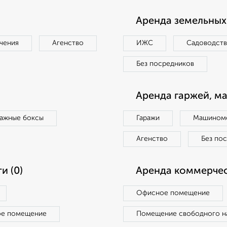
Аренда земельных 
чения
Агенство
ИЖС
Садоводст
Без посредников
Аренда гаржей, м
ражные боксы
Гаражи
Машиноме
Агенство
Без по
и (0)
Аренда коммерчес
Офисное помещение
ое помещение
Помещение свободного н