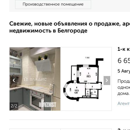
Производственное помещение
Свежие, новые объявления о продаже, а
недвижимость в Белгороде
1-к 
6 6
5 Авг
‹
›
Прода
однок
дома..
Агент
2
/2