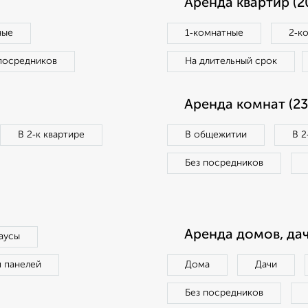
Аренда квартир (2
ные
1‑комнатные
2‑к
посредников
На длительный срок
Аренда комнат (23
В 2‑к квартире
В общежитии
В 2
Без посредников
Аренда домов, дач
аусы
п панелей
Дома
Дачи
Без посредников