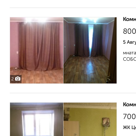
Комн
80
5 Авг
мната
СОБСТ
2
Комн
700
ЖК Ц