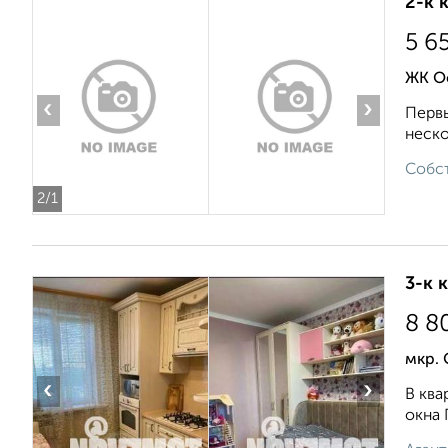
2-к 
5 6
ЖК О
‹
›
Первы
неско
Собст
2
/1
3-к 
8 8
мкр.
‹
›
В ква
окна 