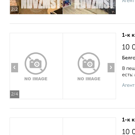
Агент
2
/2
1-к 
10 
Белг
‹
›
В пеш
есть:
Агент
2
/4
1-к 
10 