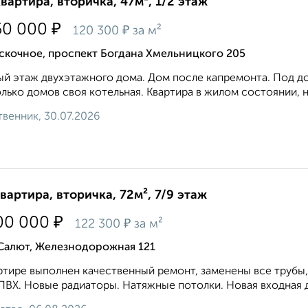
квартира, вторичка, 47м², 1/2 этаж
₽
50 000
₽
120 300
за м²
скочное, проспект Богдана Хмельницкого 205
й этаж двухэтажного дома. Дом после капремонта. Под до
лько домов своя котельная. Квартира в жилом состоянии, н
венник, 30.07.2026
квартира, вторичка, 72м², 7/9 этаж
₽
00 000
₽
122 300
за м²
 Салют, Железнодорожная 121
ртире выполнен качественный ремонт, заменены все трубы,
ПВХ. Новые радиаторы. Натяжные потолки. Новая входная дв