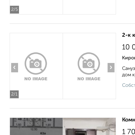
2
/5
2-к 
10 
Киро
‹
›
Сануз
дом к
Собст
2
/1
Комн
1 7