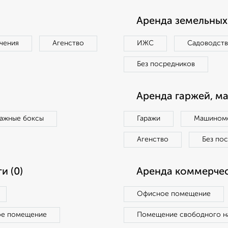
Аренда земельных 
чения
Агенство
ИЖС
Садоводст
Без посредников
Аренда гаржей, м
ражные боксы
Гаражи
Машиноме
Агенство
Без по
и (0)
Аренда коммерчес
Офисное помещение
ое помещение
Помещение свободного н