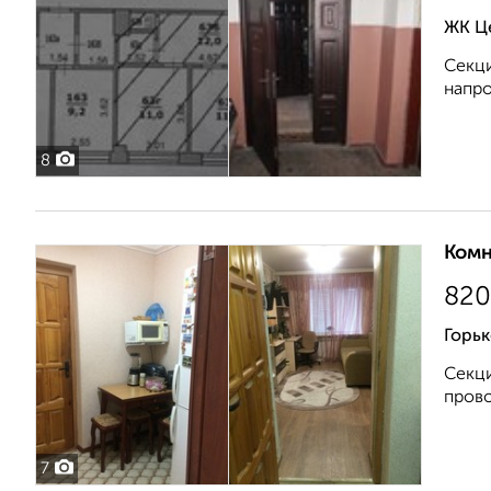
ЖК Ц
Секци
напро
8
Комн
820
Горьк
Секци
прово
7