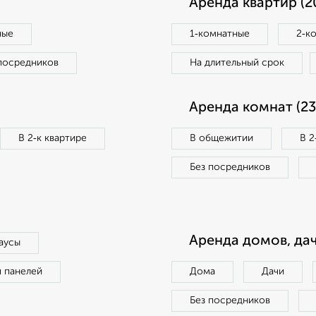
Аренда квартир (2
ные
1‑комнатные
2‑к
посредников
На длительный срок
Аренда комнат (23
В 2‑к квартире
В общежитии
В 2
Без посредников
Аренда домов, дач
аусы
п панелей
Дома
Дачи
Без посредников