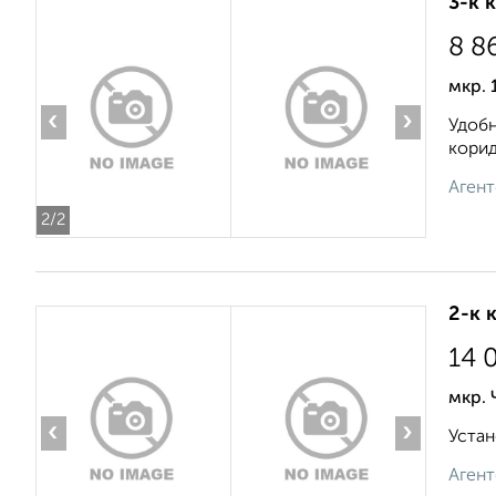
3-к 
8 8
мкр. 
‹
›
Удобн
корид
Агент
2
/2
2-к 
14 
мкр.
‹
›
Устан
Агент