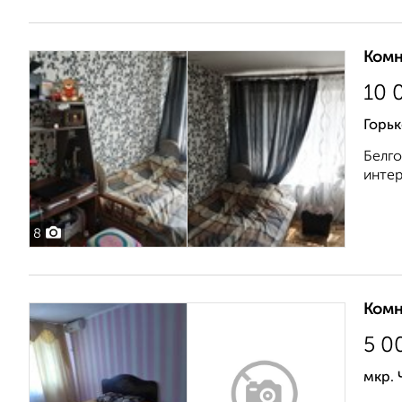
Комн
10 
Горьк
Белго
интер
8
Комн
5 0
мкр.