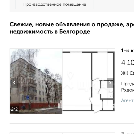
Производственное помещение
Свежие, новые объявления о продаже, а
недвижимость в Белгороде
1-к 
4 1
ЖК Са
‹
›
Прода
Рядом
Агент
2
/2