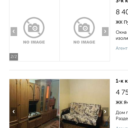
3-к 
8 4
ЖК П
‹
›
Окна 
изоли
Агент
2
/2
1-к 
4 7
ЖК Я
‹
›
Дом п
Разде