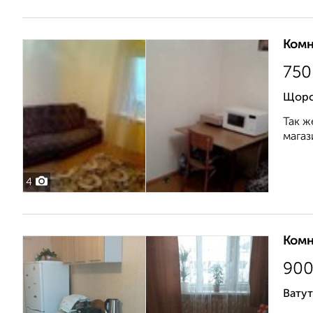
Комн
750
Щорс
Так ж
магаз
4
Комн
90
Ватут