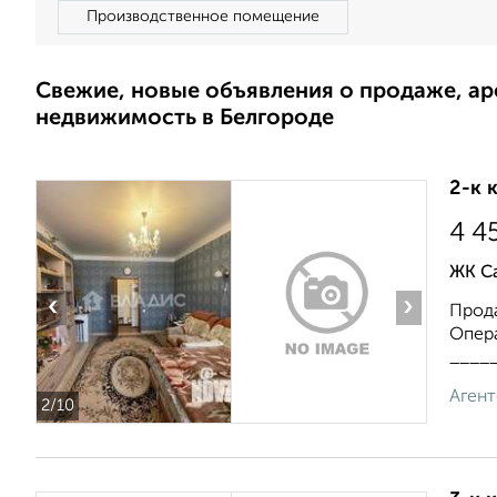
Производственное помещение
Свежие, новые объявления о продаже, а
недвижимость в Белгороде
2-к 
4 4
ЖК С
‹
›
Прода
Опер
_____
Агент
2
/10