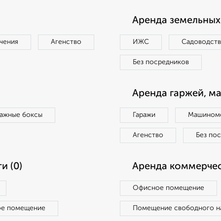
Аренда земельных 
чения
Агенство
ИЖС
Садоводст
Без посредников
Аренда гаржей, м
ражные боксы
Гаражи
Машиноме
Агенство
Без по
и (0)
Аренда коммерчес
Офисное помещение
ое помещение
Помещение свободного н