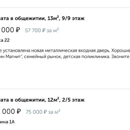
ата в общежитии, 13м², 9/9 этаж
₽
 000
₽
57 700
за м²
а 22
е установлена новая металлическая входная дверь. Хороший
ин Магнит", семейный рынок, детская поликлиника. Звоните в
ата в общежитии, 12м², 2/5 этаж
₽
0 000
₽
75 000
за м²
ина 1А