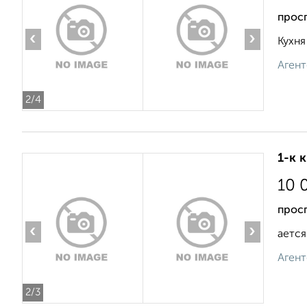
прос
‹
›
Кухня
Агент
2
/4
1-к 
10 
просп
‹
›
ается
Агент
2
/3