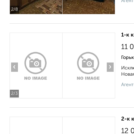
Агент
2
/8
1-к 
11 
Горьк
‹
›
Исклю
Новая
Агент
2
/3
2-к 
12 