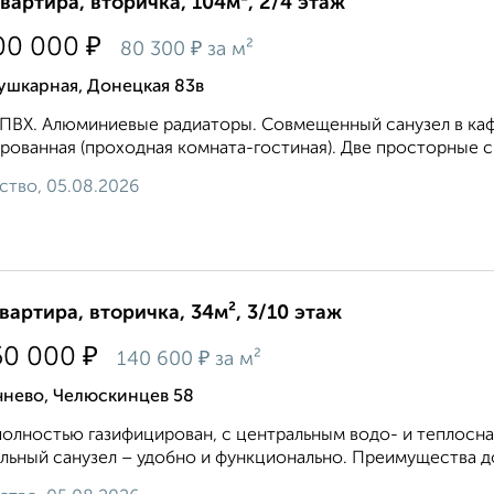
квартира, вторичка, 104м², 2/4 этаж
₽
00 000
₽
80 300
за м²
ушкарная, Донецкая 83в
ПВХ. Алюминиевые радиаторы. Совмещенный санузел в кафе
рованная (проходная комната-гостиная). Две просторные спа
ство, 05.08.2026
квартира, вторичка, 34м², 3/10 этаж
₽
50 000
₽
140 600
за м²
чнево, Челюскинцев 58
олностью газифицирован, с центральным водо- и теплосна
льный санузел – удобно и функционально. Преимущества до