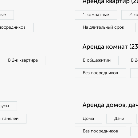
Аренда квартир (2
ные
1‑комнатные
2‑к
посредников
На длительный срок
Аренда комнат (23
В 2‑к квартире
В общежитии
В 2
Без посредников
Аренда домов, дач
аусы
п панелей
Дома
Дачи
Без посредников