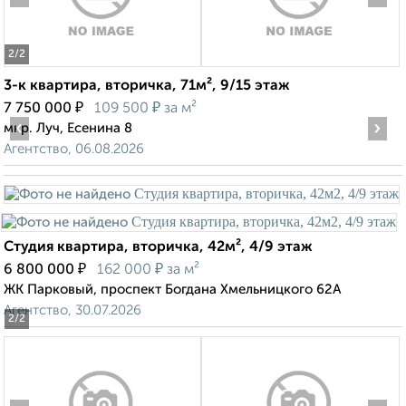
2
/2
3-к квартира, вторичка, 71м², 9/15 этаж
₽
₽
7 750 000
109 500
за м²
‹
›
мкр. Луч, Есенина 8
Агентство, 06.08.2026
Студия квартира, вторичка, 42м², 4/9 этаж
₽
₽
6 800 000
162 000
за м²
ЖК Парковый, проспект Богдана Хмельницкого 62А
Агентство, 30.07.2026
2
/2