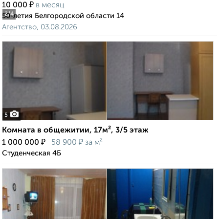
₽
10 000
в месяц
2
/4
50-летия Белгородской области 14
Агентство, 03.08.2026
5
Комната в общежитии, 17м², 3/5 этаж
₽
₽
1 000 000
58 900
за м²
Студенческая 4Б