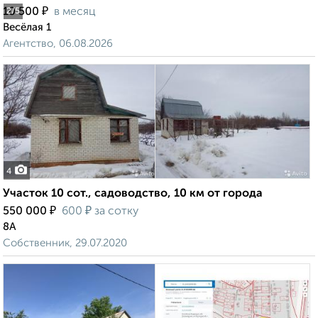
₽
10 500
в месяц
2
/5
Весёлая 1
Агентство, 06.08.2026
4
Участок 10 сот., садоводство, 10 км от города
₽
₽
550 000
600
за сотку
8А
Собственник, 29.07.2020