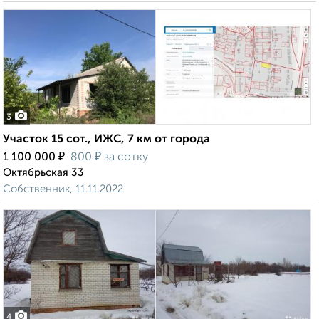
3
Участок 15 сот., ИЖС, 7 км от города
₽
₽
1 100 000
800
за сотку
Октябрьская 33
Собственник, 11.11.2022
4