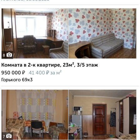
8
Комната в 2-к квартире, 23м², 3/5 этаж
₽
₽
950 000
41 400
за м²
Горького 69к3
7