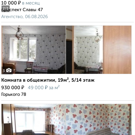
₽
10 000
в месяц
2
/3
проспект Славы 47
Агентство, 06.08.2026
3
Комната в общежитии, 19м², 5/14 этаж
₽
₽
930 000
49 000
за м²
Горького 78