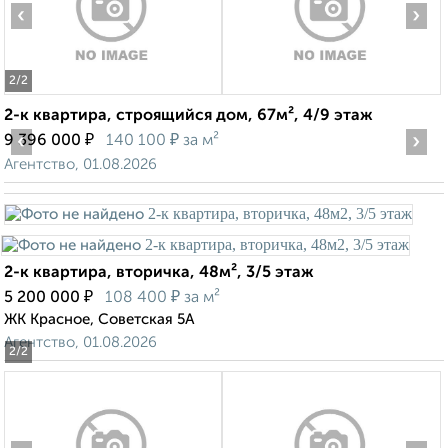
‹
›
2
/2
2-к квартира, строящийся дом, 67м², 4/9 этаж
‹
₽
₽
›
9 396 000
140 100
за м²
Агентство, 01.08.2026
2-к квартира, вторичка, 48м², 3/5 этаж
₽
₽
5 200 000
108 400
за м²
ЖК Красное, Советская 5А
Агентство, 01.08.2026
2
/2