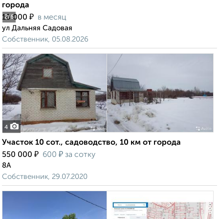
города
₽
10 000
в месяц
2
/6
ул Дальняя Садовая
Собственник, 05.08.2026
4
Участок 10 сот., садоводство, 10 км от города
₽
₽
550 000
600
за сотку
8А
Собственник, 29.07.2020