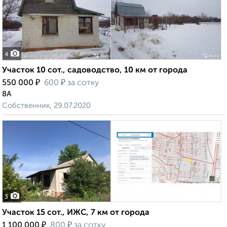
4
Участок 10 сот., садоводство, 10 км от города
₽
₽
550 000
600
за сотку
8А
Собственник, 29.07.2020
3
Участок 15 сот., ИЖС, 7 км от города
₽
₽
1 100 000
800
за сотку