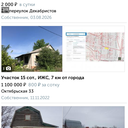
₽
2 000
в сутки
2
/8
2-й переулок Декабристов
Собственник, 03.08.2026
3
Участок 15 сот., ИЖС, 7 км от города
₽
₽
1 100 000
800
за сотку
Октябрьская 33
Собственник, 11.11.2022