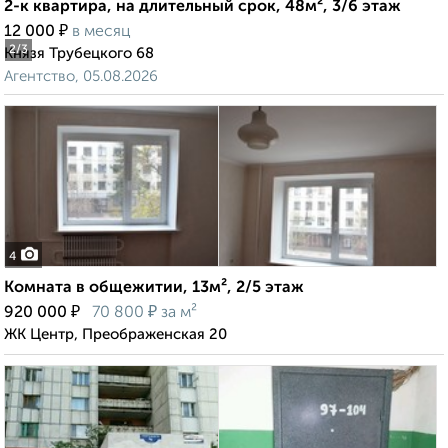
2-к квартира, на длительный срок, 48м², 3/6 этаж
₽
12 000
в месяц
2
/3
Князя Трубецкого 68
Агентство, 05.08.2026
4
Комната в общежитии, 13м², 2/5 этаж
₽
₽
920 000
70 800
за м²
ЖК Центр, Преображенская 20