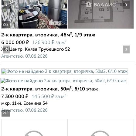
‹
›
2
/2
2-к квартира, вторичка, 46м², 1/9 этаж
₽
₽
6 000 000
126 900
за м²
‹
›
ЖК Центр, Князя Трубецкого 52
Агентство, 07.08.2026
2-к квартира, вторичка, 50м², 6/10 этаж
₽
₽
7 300 000
145 500
за м²
мкр. 11-й, Есенина 54
Агентство, 07.08.2026
2
/2