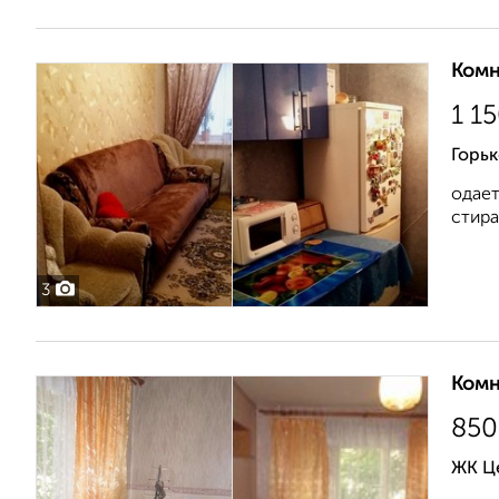
Комн
1 1
Горьк
одает
стира
3
Комн
850
ЖК Ц