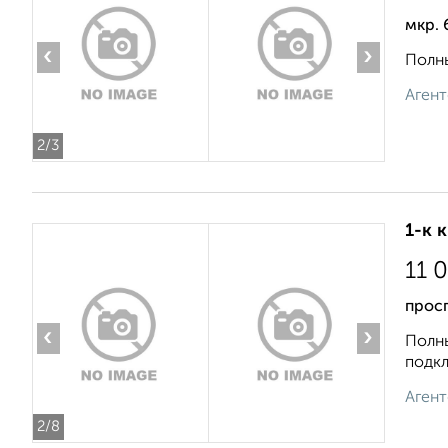
мкр.
‹
›
Полны
Агент
2
/3
1-к 
11 
просп
‹
›
Полны
подкл
Агент
2
/8