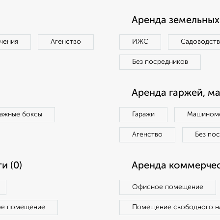
Аренда земельных 
чения
Агенство
ИЖС
Садоводст
Без посредников
Аренда гаржей, м
ражные боксы
Гаражи
Машиноме
Агенство
Без по
и (0)
Аренда коммерчес
Офисное помещение
ое помещение
Помещение свободного н