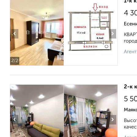
1-к 
4 3
Есен
‹
›
КВАР
город
Агент
2
/2
2-к 
5 5
Маяк
‹
›
Высот
качес