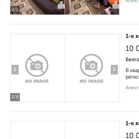
Агент
2
/2
1-к 
10 
Белг
‹
›
В ква
регис
Агент
2
/8
1-к 
10 