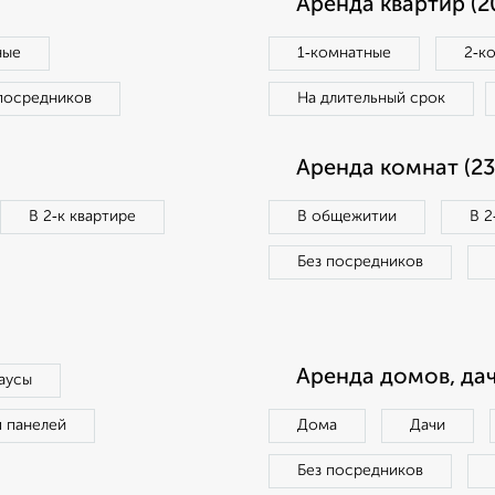
Аренда квартир (2
ные
1‑комнатные
2‑к
посредников
На длительный срок
Аренда комнат (23
В 2‑к квартире
В общежитии
В 2
Без посредников
Аренда домов, дач
аусы
п панелей
Дома
Дачи
Без посредников