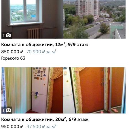
7
Комната в общежитии, 12м², 9/9 этаж
₽
₽
850 000
70 900
за м²
Горького 63
8
Комната в общежитии, 20м², 6/9 этаж
₽
₽
950 000
47 500
за м²