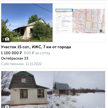
3
Участок 15 сот., ИЖС, 7 км от города
₽
₽
1 100 000
800
за сотку
Октябрьская 33
Собственник, 11.11.2022
4