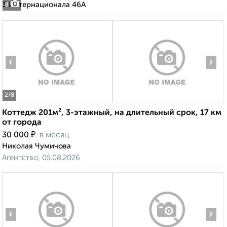
3 Интернационала 46А
8
‹
›
2
/8
Коттедж 201м², 3-этажный, на длительный срок, 17 км
от города
₽
30 000
в месяц
Николая Чумичова
Агентство, 05.08.2026
‹
›