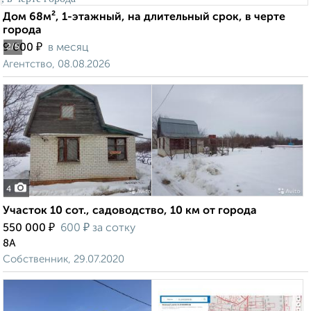
Дом 68м², 1-этажный, на длительный срок, в черте
города
₽
9 000
в месяц
2
/5
Агентство, 08.08.2026
4
Участок 10 сот., садоводство, 10 км от города
₽
₽
550 000
600
за сотку
8А
Собственник, 29.07.2020