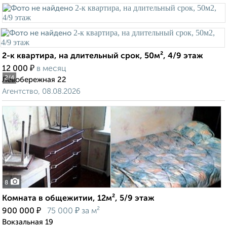
2-к квартира, на длительный срок, 50м², 4/9 этаж
₽
12 000
в месяц
2
/4
Левобережная 22
Агентство, 08.08.2026
8
Комната в общежитии, 12м², 5/9 этаж
₽
₽
900 000
75 000
за м²
Вокзальная 19