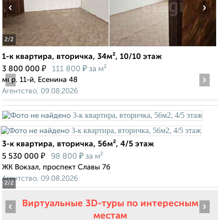
‹
›
2
/2
1-к квартира, вторичка, 34м², 10/10 этаж
₽
₽
3 800 000
111 800
за м²
‹
›
мкр. 11-й, Есенина 48
Агентство, 09.08.2026
3-к квартира, вторичка, 56м², 4/5 этаж
₽
₽
5 530 000
98 800
за м²
ЖК Вокзал, проспект Славы 7б
Агентство, 09.08.2026
2
/2
Виртуальные 3D-туры по интересным
‹
›
местам