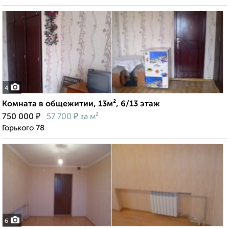
4
Комната в общежитии, 13м², 6/13 этаж
₽
₽
750 000
57 700
за м²
Горького 78
6