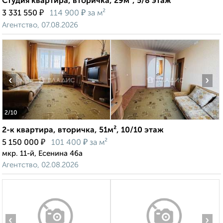
Студия квартира, вторичка, 29м², 5/8 этаж
₽
₽
3 331 550
114 900
за м²
Агентство, 07.08.2026
‹
›
2
/10
2-к квартира, вторичка, 51м², 10/10 этаж
₽
₽
5 150 000
101 400
за м²
мкр. 11-й, Есенина 46а
Агентство, 02.08.2026
‹
›