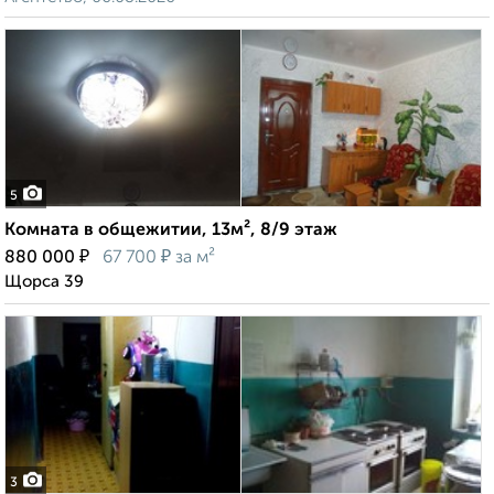
5
Комната в общежитии, 13м², 8/9 этаж
₽
₽
880 000
67 700
за м²
Щорса 39
3