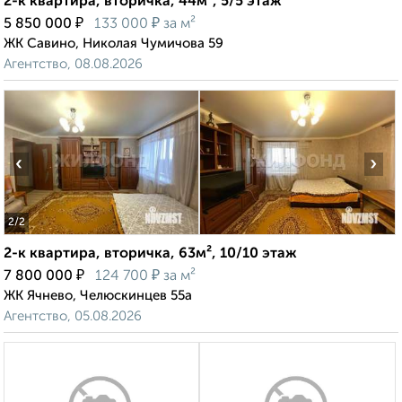
2-к квартира, вторичка, 44м², 5/5 этаж
₽
₽
5 850 000
133 000
за м²
ЖК Савино, Николая Чумичова 59
Агентство, 08.08.2026
‹
›
2
/2
2-к квартира, вторичка, 63м², 10/10 этаж
₽
₽
7 800 000
124 700
за м²
ЖК Ячнево, Челюскинцев 55а
Агентство, 05.08.2026