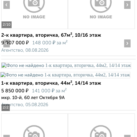
‹
›
2
/10
2-к квартира, вторичка, 67м², 10/16 этаж
‹
₽
₽
›
9 907 000
148 000
за м²
Агентство, 08.08.2026
1-к квартира, вторичка, 44м², 14/14 этаж
₽
₽
5 850 000
141 000
за м²
мкр. 10-й, 60 лет Октября 9А
Агентство, 05.08.2026
2
/2