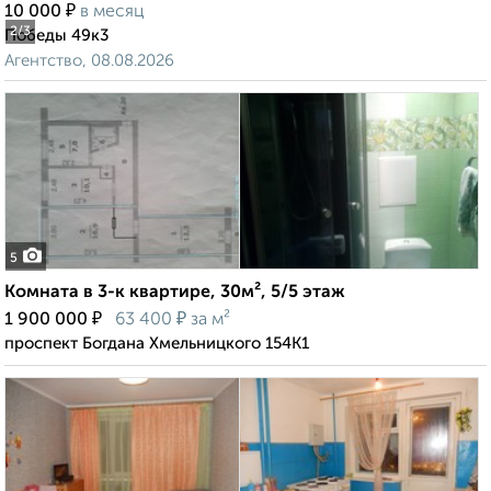
₽
10 000
в месяц
2
/3
Победы 49к3
Агентство, 08.08.2026
5
Комната в 3-к квартире, 30м², 5/5 этаж
₽
₽
1 900 000
63 400
за м²
проспект Богдана Хмельницкого 154К1