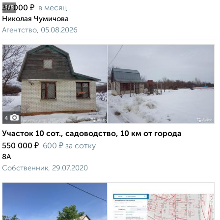
₽
30 000
в месяц
2
/8
Николая Чумичова
Агентство, 05.08.2026
4
Участок 10 сот., садоводство, 10 км от города
₽
₽
550 000
600
за сотку
8А
Собственник, 29.07.2020