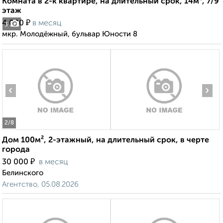
Комната в 2-к квартире, на длительный срок, 14м², 7/9
этаж
₽
4 000
в месяц
3
мкр. Молодёжный, бульвар Юности 8
‹
›
2
/8
Дом 100м², 2-этажный, на длительный срок, в черте
города
₽
30 000
в месяц
Белинского
Агентство, 05.08.2026