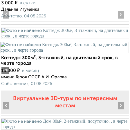
₽
3 000
в сутки
Дальняя Игуменка
‹
›
Агентство, 04.08.2026
Коттедж 300м², 3-этажный, на длительный срок, в
черте города
₽
15 000
в месяц
2
/8
имени Героя СССР А.И. Орлова
Собственник, 01.08.2026
Виртуальные 3D-туры по интересным
‹
›
местам