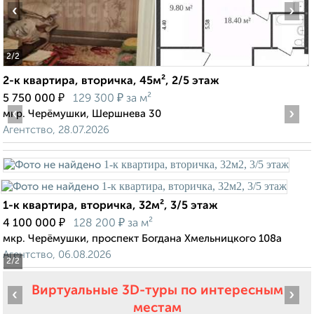
‹
›
2
/2
2-к квартира, вторичка, 45м², 2/5 этаж
₽
₽
5 750 000
129 300
за м²
‹
›
мкр. Черёмушки, Шершнева 30
Агентство, 28.07.2026
1-к квартира, вторичка, 32м², 3/5 этаж
₽
₽
4 100 000
128 200
за м²
мкр. Черёмушки, проспект Богдана Хмельницкого 108а
Агентство, 06.08.2026
2
/2
Виртуальные 3D-туры по интересным
‹
›
местам