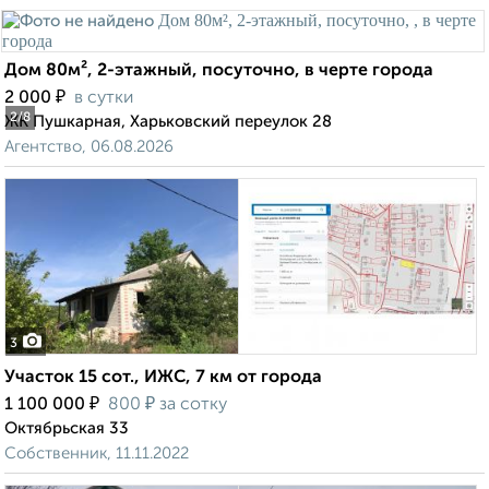
Дом 80м², 2-этажный, посуточно, в черте города
₽
2 000
в сутки
2
/8
ЖК Пушкарная, Харьковский переулок 28
Агентство, 06.08.2026
3
Участок 15 сот., ИЖС, 7 км от города
₽
₽
1 100 000
800
за сотку
Октябрьская 33
Собственник, 11.11.2022