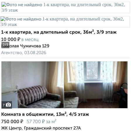
1-к квартира, на длительный срок, 36м², 3/9 этаж
₽
10 000
в месяц
2
/3
Николая Чумичова 129
Агентство, 03.08.2026
7
Комната в общежитии, 13м², 4/5 этаж
₽
₽
750 000
57 700
за м²
ЖК Центр, Гражданский проспект 27А