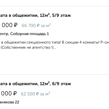
ата в общежитии, 12м², 5/9 этаж
₽
0 000
₽
66 700
за м²
ентр, Соборная площадь 1
 в общежитии секционного типа! В секции 4 комнаты! Р-о
 (Собственник не агентство !)...
ата в общежитии, 12м², 6/9 этаж
₽
 000
₽
62 500
за м²
знякова 22