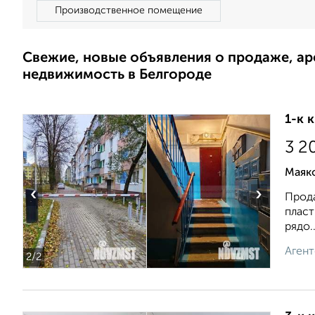
Производственное помещение
Свежие, новые объявления о продаже, а
недвижимость в Белгороде
1-к 
3 2
Маяк
‹
›
Прода
пласт
рядо..
Агент
2
/2