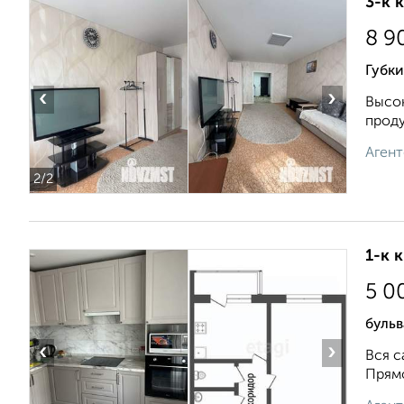
3-к 
8 9
Губки
‹
›
Высок
проду
Агент
2
/2
1-к 
5 0
буль
‹
›
Вся с
Прямо