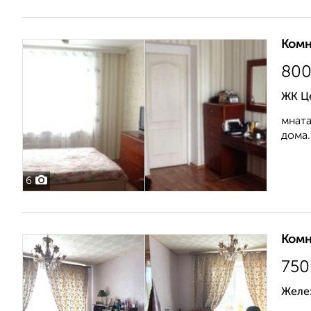
Комн
80
ЖК Ц
мната
дома.
6
Комн
750
Желе