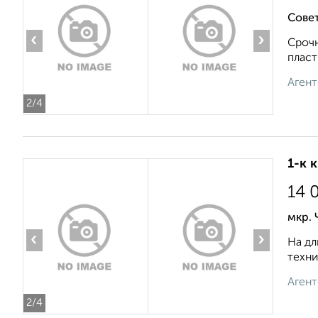
Совет
‹
›
Срочн
пласт
Агент
2
/4
1-к 
14 
мкр.
‹
›
На дл
техни
Агент
2
/4