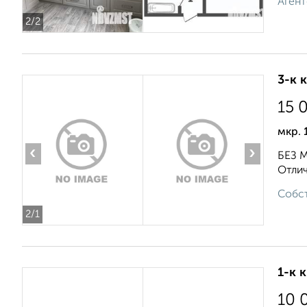
Агент
2
/2
3-к 
15 
мкр. 
‹
›
БЕЗ М
Отлич
Собст
2
/1
1-к 
10 