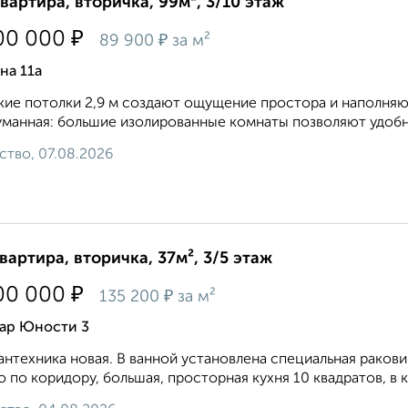
квартира, вторичка, 99м², 3/10 этаж
₽
00 000
₽
89 900
за м²
на 11а
ие потолки 2,9 м создают ощущение простора и наполняю
манная: большие изолированные комнаты позволяют удобно о
ство, 07.08.2026
квартира, вторичка, 37м², 3/5 этаж
₽
00 000
₽
135 200
за м²
вар Юности 3
антехника новая. В ванной установлена специальная рако
 по коридору, большая, просторная кухня 10 квадратов, в к