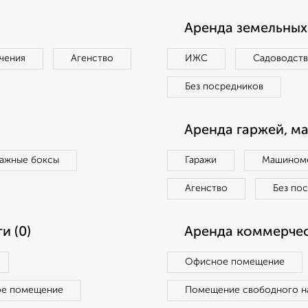
Аренда земельных 
чения
Агенство
ИЖС
Садоводст
Без посредников
Аренда гаржей, м
ражные боксы
Гаражи
Машиноме
Агенство
Без по
и (0)
Аренда коммерчес
Офисное помещение
ое помещение
Помещение свободного н