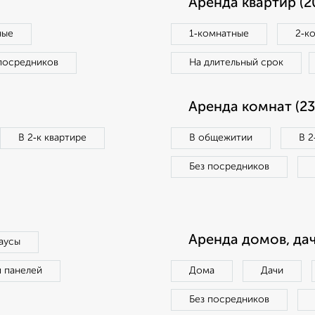
Аренда квартир (2
ные
1‑комнатные
2‑к
посредников
На длительный срок
Аренда комнат (23
В 2‑к квартире
В общежитии
В 2
Без посредников
Аренда домов, дач
аусы
п панелей
Дома
Дачи
Без посредников