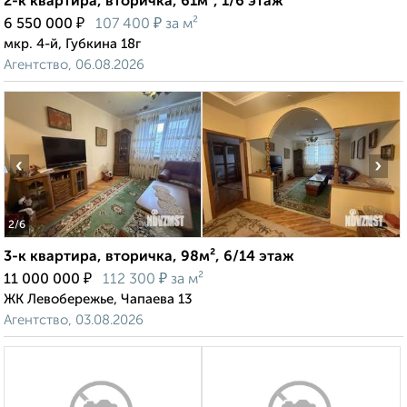
2-к квартира, вторичка, 61м², 1/6 этаж
₽
₽
6 550 000
107 400
за м²
мкр. 4-й, Губкина 18г
Агентство, 06.08.2026
‹
›
2
/6
3-к квартира, вторичка, 98м², 6/14 этаж
₽
₽
11 000 000
112 300
за м²
ЖК Левобережье, Чапаева 13
Агентство, 03.08.2026