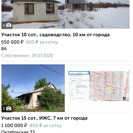
4
Участок 10 сот., садоводство, 10 км от города
₽
₽
550 000
600
за сотку
8А
Собственник, 29.07.2020
3
Участок 15 сот., ИЖС, 7 км от города
₽
₽
1 100 000
800
за сотку
Октябрьская 33