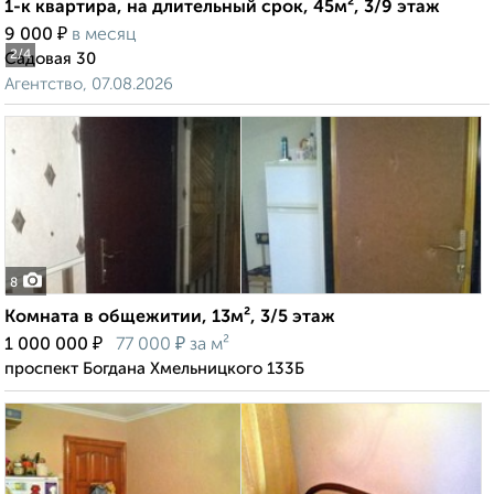
1-к квартира, на длительный срок, 45м², 3/9 этаж
₽
9 000
в месяц
2
/4
Садовая 30
Агентство, 07.08.2026
8
Комната в общежитии, 13м², 3/5 этаж
₽
₽
1 000 000
77 000
за м²
проспект Богдана Хмельницкого 133Б