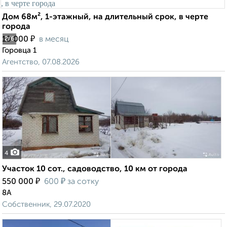
Дом 68м², 1-этажный, на длительный срок, в черте
города
₽
10 000
в месяц
2
/6
Горовца 1
Агентство, 07.08.2026
4
Участок 10 сот., садоводство, 10 км от города
₽
₽
550 000
600
за сотку
8А
Собственник, 29.07.2020