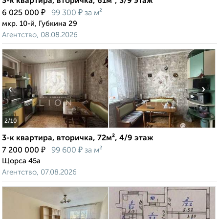
3-к квартира, вторичка, 61м², 3/9 этаж
₽
₽
6 025 000
99 300
за м²
мкр. 10-й, Губкина 29
Агентство, 08.08.2026
‹
›
2
/10
3-к квартира, вторичка, 72м², 4/9 этаж
₽
₽
7 200 000
99 600
за м²
Щорса 45а
Агентство, 07.08.2026