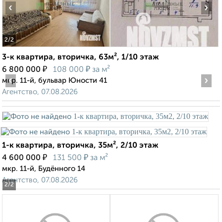
‹
›
2
/2
3-к квартира, вторичка, 63м², 1/10 этаж
₽
₽
6 800 000
108 000
за м²
‹
›
мкр. 11-й, бульвар Юности 41
Агентство, 07.08.2026
1-к квартира, вторичка, 35м², 2/10 этаж
₽
₽
4 600 000
131 500
за м²
мкр. 11-й, Будённого 14
Агентство, 07.08.2026
2
/2