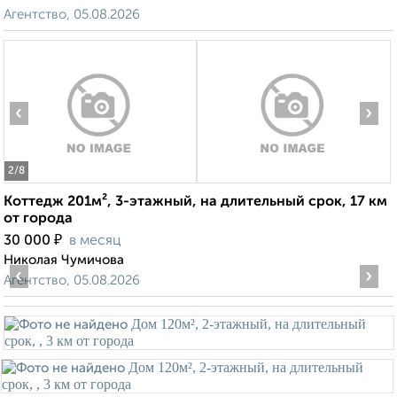
Агентство, 05.08.2026
‹
›
2
/8
Коттедж 201м², 3-этажный, на длительный срок, 17 км
от города
₽
30 000
в месяц
Николая Чумичова
‹
›
Агентство, 05.08.2026