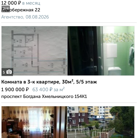
₽
12 000
в месяц
2
/4
Левобережная 22
Агентство, 08.08.2026
5
Комната в 3-к квартире, 30м², 5/5 этаж
₽
₽
1 900 000
63 400
за м²
проспект Богдана Хмельницкого 154К1