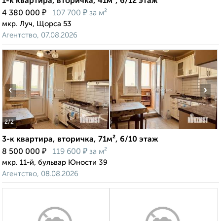
1-к квартира, вторичка, 41м², 6/12 этаж
₽
₽
4 380 000
107 700
за м²
мкр. Луч, Щорса 53
Агентство, 07.08.2026
‹
›
2
/2
3-к квартира, вторичка, 71м², 6/10 этаж
₽
₽
8 500 000
119 600
за м²
мкр. 11-й, бульвар Юности 39
Агентство, 08.08.2026