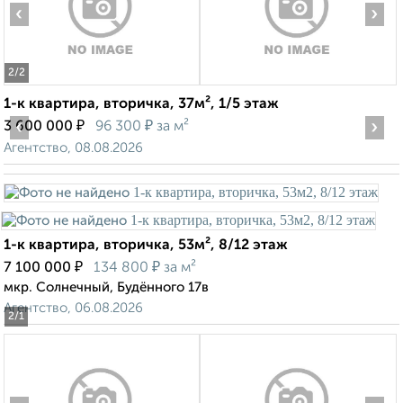
‹
›
2
/2
1-к квартира, вторичка, 37м², 1/5 этаж
‹
₽
₽
›
3 600 000
96 300
за м²
Агентство, 08.08.2026
1-к квартира, вторичка, 53м², 8/12 этаж
₽
₽
7 100 000
134 800
за м²
мкр. Солнечный, Будённого 17в
Агентство, 06.08.2026
2
/1