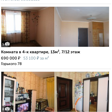
5
Комната в 4-к квартире, 13м², 7/12 этаж
₽
₽
690 000
53 100
за м²
Горького 78
8