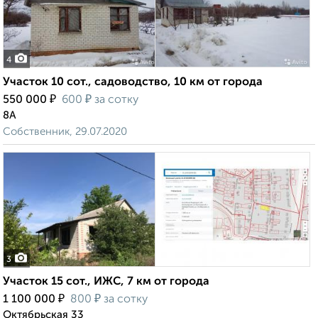
4
Участок 10 сот., садоводство, 10 км от города
₽
₽
550 000
600
за сотку
8А
Собственник, 29.07.2020
3
Участок 15 сот., ИЖС, 7 км от города
₽
₽
1 100 000
800
за сотку
Октябрьская 33