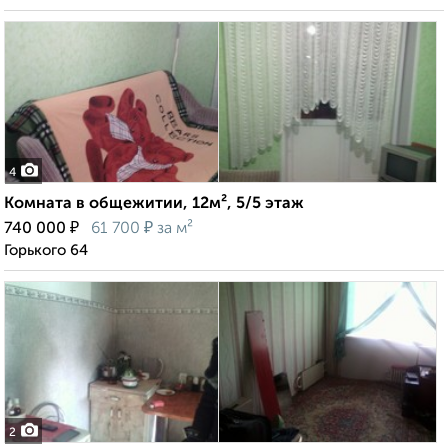
4
Комната в общежитии, 12м², 5/5 этаж
₽
₽
740 000
61 700
за м²
Горького 64
2