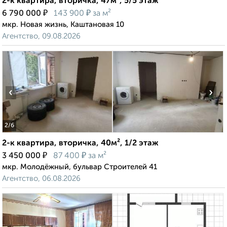
2-к квартира, вторичка, 47м², 5/5 этаж
₽
₽
6 790 000
143 900
за м²
мкр. Новая жизнь, Каштановая 10
Агентство, 09.08.2026
‹
›
2
/6
2-к квартира, вторичка, 40м², 1/2 этаж
₽
₽
3 450 000
87 400
за м²
мкр. Молодёжный, бульвар Строителей 41
Агентство, 06.08.2026