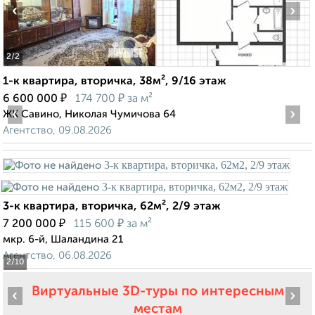
‹
›
2
/2
1-к квартира, вторичка, 38м², 9/16 этаж
₽
₽
6 600 000
174 700
за м²
‹
›
ЖК Савино, Николая Чумичова 64
Агентство, 09.08.2026
3-к квартира, вторичка, 62м², 2/9 этаж
₽
₽
7 200 000
115 600
за м²
мкр. 6-й, Шаландина 21
Агентство, 06.08.2026
2
/10
Виртуальные 3D-туры по интересным
‹
›
местам