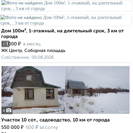
Дом 100м², 1-этажный, на длительный срок, 3 км от
города
₽
30 000
в месяц
2
/8
ЖК Центр, Соборная площадь
Собственник, 09.08.2026
4
Участок 10 сот., садоводство, 10 км от города
₽
₽
550 000
600
за сотку