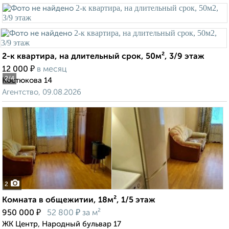
2-к квартира, на длительный срок, 50м², 3/9 этаж
₽
12 000
в месяц
2
/4
Костюкова 14
Агентство, 09.08.2026
2
Комната в общежитии, 18м², 1/5 этаж
₽
₽
950 000
52 800
за м²
ЖК Центр, Народный бульвар 17