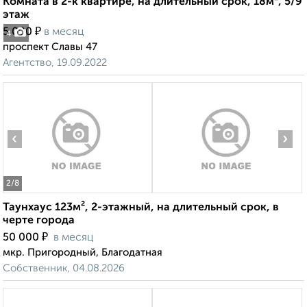
Комната в 2-к квартире, на длительный срок, 18м², 5/9
этаж
₽
5 000
в месяц
4
проспект Славы 47
Агентство, 19.09.2022
‹
›
2
/8
Таунхаус 123м², 2-этажный, на длительный срок, в
черте города
₽
50 000
в месяц
мкр. Пригородный, Благодатная
Собственник, 04.08.2026