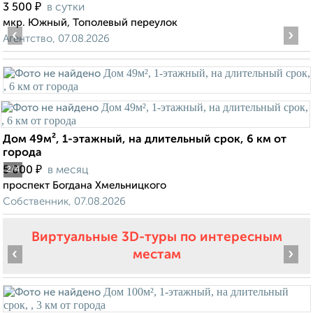
₽
3 500
в сутки
мкр. Южный, Тополевый переулок
‹
›
Агентство, 07.08.2026
Дом 49м², 1-этажный, на длительный срок, 6 км от
города
₽
5 000
в месяц
2
/4
проспект Богдана Хмельницкого
Собственник, 07.08.2026
Виртуальные 3D-туры по интересным
‹
›
местам