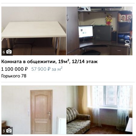
6
Комната в общежитии, 19м², 12/14 этаж
₽
₽
1 100 000
57 900
за м²
Горького 78
3