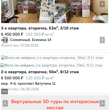
‹
›
2
/2
3-к квартира, вторичка, 63м², 2/10 этаж
₽
₽
6 450 000
102 300
за м²
‹
›
мкр. Солнечный, Есенина 14
Агентство, 07.08.2026
2-к квартира, вторичка, 50м², 8/12 этаж
₽
₽
6 500 000
130 000
за м²
мкр. 4-й, проспект Ватутина 11
Агентство, 06.08.2026
2
/2
Виртуальные 3D-туры по интересным
‹
›
местам