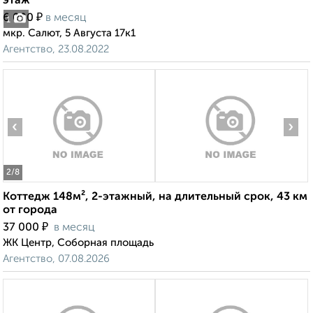
этаж
₽
6 000
в месяц
1
мкр. Салют, 5 Августа 17к1
Агентство, 23.08.2022
‹
›
2
/8
Коттедж 148м², 2-этажный, на длительный срок, 43 км
от города
₽
37 000
в месяц
ЖК Центр, Соборная площадь
Агентство, 07.08.2026