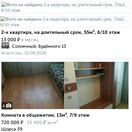
2-к квартира, на длительный срок, 55м², 6/10 этаж
₽
13 000
в месяц
2
/7
мкр. Солнечный, Будённого 13
Агентство, 05.08.2026
8
Комната в общежитии, 13м², 7/9 этаж
₽
₽
720 000
55 400
за м²
Щорса 39