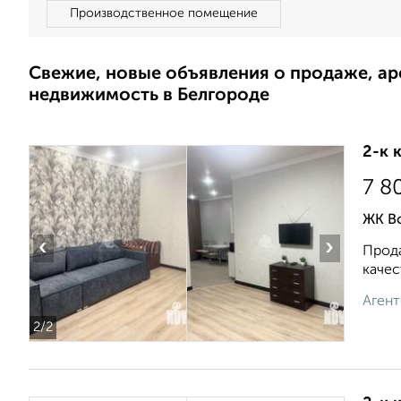
Производственное помещение
Свежие, новые объявления о продаже, а
недвижимость в Белгороде
2-к 
7 8
ЖК В
‹
›
Прода
качес
Агент
2
/2