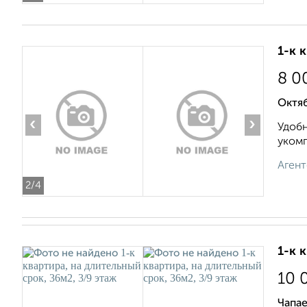
1-к 
8 0
Октяб
‹
›
Удобн
укомп
Агент
2
/4
1-к 
10 
Чапае