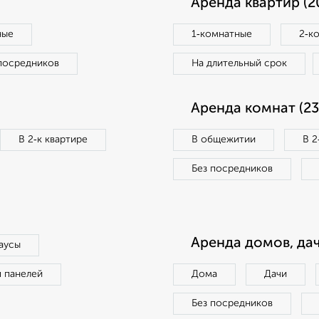
Аренда квартир (2
ные
1‑комнатные
2‑к
посредников
На длительный срок
Аренда комнат (23
В 2‑к квартире
В общежитии
В 2
Без посредников
Аренда домов, дач
аусы
п панелей
Дома
Дачи
Без посредников