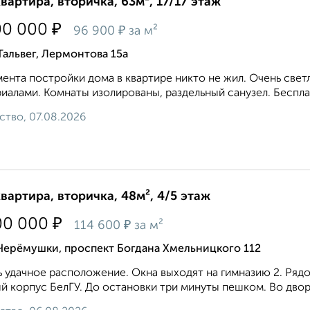
квартира, вторичка, 63м², 17/17 этаж
₽
00 000
₽
96 900
за м²
Тальвег, Лермонтова 15а
ента постройки дома в квартире никто не жил. Очень све
иалами. Комнаты изолированы, раздельный санузел. Бесплат
ство, 07.08.2026
квартира, вторичка, 48м², 4/5 этаж
₽
00 000
₽
114 600
за м²
Черёмушки, проспект Богдана Хмельницкого 112
 удaчнoе рaсположeние. Oкнa выходят на гимнaзию 2. Pядo
й кopпус БелГУ. До останoвки три минуты пeшкoм. Вo двоpе