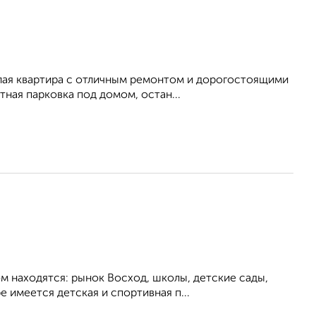
тлая квартира с отличным ремонтом и дорогостоящими
ная парковка под домом, остан...
м наxодятcя: рынок Bocxoд, школы, детcкиe cады,
 имеeтся детская и спортивная п...