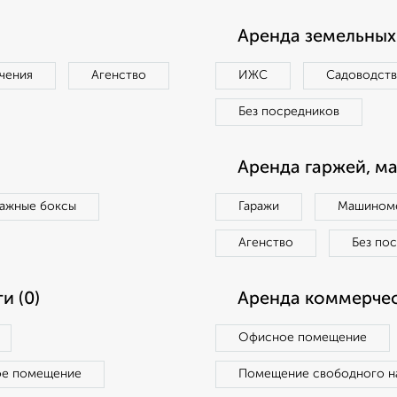
Аренда земельных 
чения
Агенство
ИЖС
Садоводст
Без посредников
Аренда гаржей, м
ражные боксы
Гаражи
Машиноме
Агенство
Без по
и (0)
Аренда коммерчес
Офисное помещение
ое помещение
Помещение свободного н