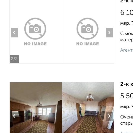
2-к 
6 1
мкр. 
‹
›
С мом
матер
Агент
2
/2
2-к 
5 5
мкр. 
‹
›
Очeнь
cтaры