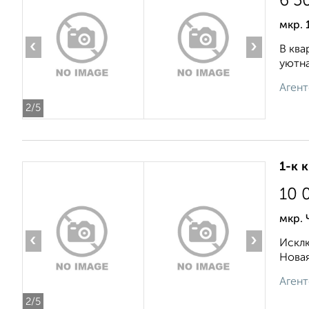
6 5
мкр. 
‹
›
В ква
уютна
Агент
2
/5
1-к 
10 
мкр. 
‹
›
Исклю
Новая
Агент
2
/5