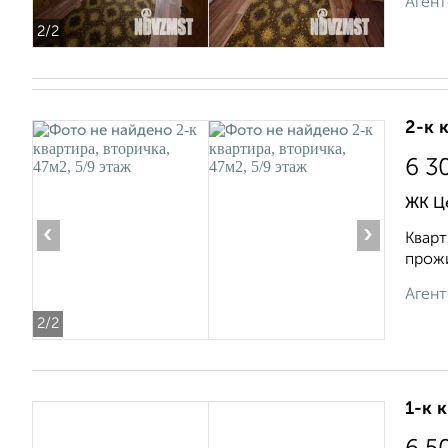
Агент
2
/2
2-к 
6 3
ЖК Ц
‹
›
Кварт
прожи
Агент
2
/2
1-к 