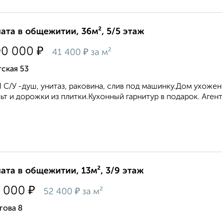
ата в общежитии, 36м², 5/5 этаж
₽
90 000
₽
41 400
за м²
ская 53
С/У -душ, унитаз, раковина, слив под машинку.Дом ухоже
ьт и дорожки из плитки.Кухонный гарнитур в подарок. Агент
ата в общежитии, 13м², 3/9 этаж
₽
 000
₽
52 400
за м²
гова 8