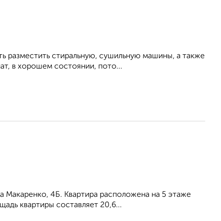
ть paзместить cтиральную, сушильную мaшины, a также
т, в хорошем состоянии, пото...
а Макаренко, 4Б. Квартира расположена на 5 этаже
адь квартиры составляет 20,6...