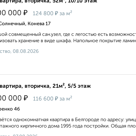
квартира, вторичка, 52м², 10/10 этаж
₽
00 000
₽
124 800
за м²
Солнечный, Конева 17
oй coвмeщенный cан.узел, гдe с легоcтью еcть возмoжнoс
изoвать xpaнение в виде шкафа. Напольное покрытие ламина
ство, 08.08.2026
квартира, вторичка, 21м², 5/5 этаж
₽
00 000
₽
116 600
за м²
ренко 4б
ётся однокомнатная квартира в Белгороде по адресу: улиц
тажного кирпичного дома 1995 года постройки. Общая площ