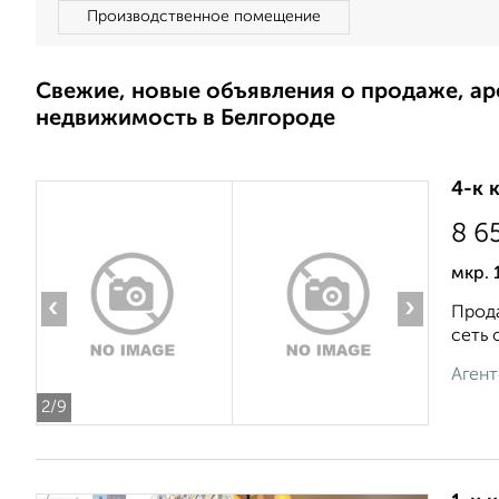
Производственное помещение
Свежие, новые объявления о продаже, а
недвижимость в Белгороде
4-к 
8 6
мкр. 
‹
›
Прода
сеть 
Агент
2
/9