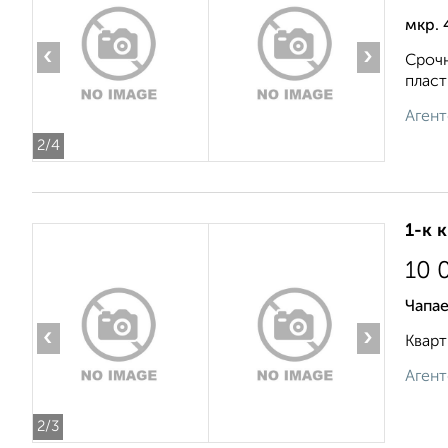
мкр. 
‹
›
Срочн
пласт
Агент
2
/4
1-к 
10 
Чапае
‹
›
Кварт
Агент
2
/3