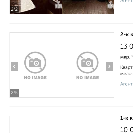
Агент
2
/2
2-к 
13 
мкр.
‹
›
Кварт
мелоч
Агент
2
/5
1-к 
10 