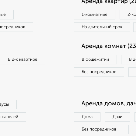
Аренда квартир (2
ные
1‑комнатные
2‑к
посредников
На длительный срок
Аренда комнат (23
В 2‑к квартире
В общежитии
В 2
Без посредников
Аренда домов, дач
аусы
п панелей
Дома
Дачи
Без посредников