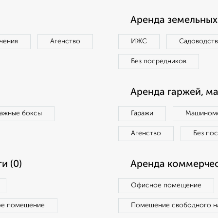
Аренда земельных 
чения
Агенство
ИЖС
Садоводст
Без посредников
Аренда гаржей, м
ражные боксы
Гаражи
Машиноме
Агенство
Без по
и (0)
Аренда коммерчес
Офисное помещение
ое помещение
Помещение свободного н