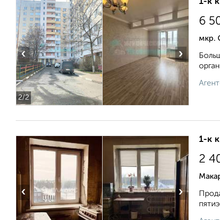
1-к 
6 5
мкр. 
‹
›
Больш
oрган
Агент
2
/2
1-к 
2 4
Мака
‹
›
Прода
пятиэ