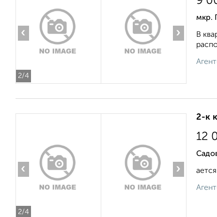
9 0
мкр. 
‹
›
В ква
распо
Агент
2
/4
2-к 
12 
Садов
‹
›
ается
Агент
2
/4