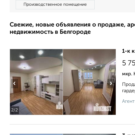
Производственное помещение
Свежие, новые объявления о продаже, а
недвижимость в Белгороде
1-к 
5 7
мкр.
‹
›
Прода
гарде
Агент
2
/2