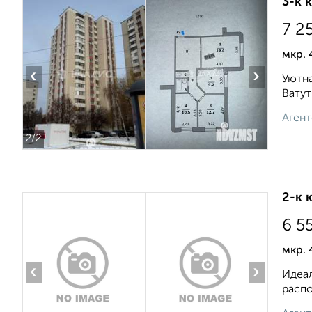
3-к 
7 2
мкр. 
‹
›
Уютна
Ватут
Агент
2
/2
2-к 
6 5
мкр. 
‹
›
Идеал
распо