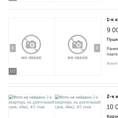
1-к 
9 0
Пушк
‹
›
Ранее
плате
Агент
2
/2
2-к 
10 
Киро