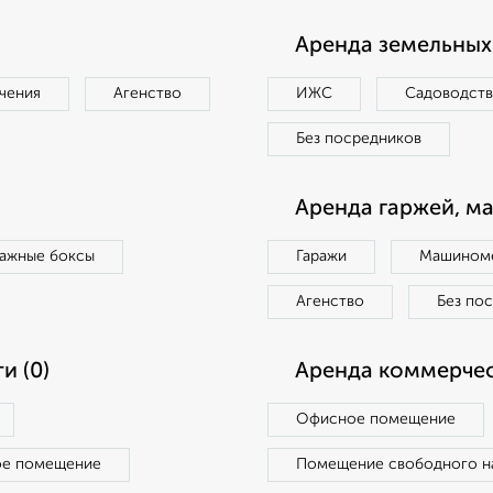
Аренда земельных 
чения
Агенство
ИЖС
Садоводст
Без посредников
Аренда гаржей, м
ражные боксы
Гаражи
Машиноме
Агенство
Без по
и (0)
Аренда коммерчес
Офисное помещение
ое помещение
Помещение свободного н