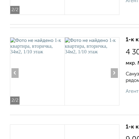
Агент
2
/2
1-к 
4 3
мкр.
‹
›
Сануз
рядом
Агент
2
/2
1-к 