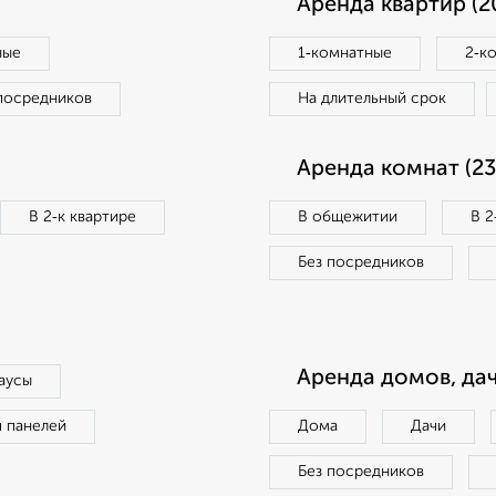
Аренда квартир (2
ные
1‑комнатные
2‑к
посредников
На длительный срок
Аренда комнат (23
В 2‑к квартире
В общежитии
В 2
Без посредников
Аренда домов, дач
аусы
п панелей
Дома
Дачи
Без посредников