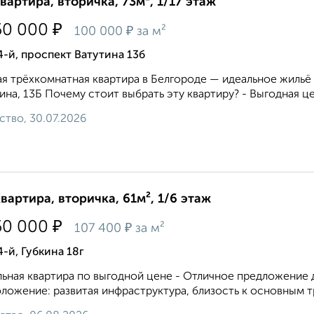
квартира, вторичка, 73м², 1/17 этаж
₽
50 000
₽
100 000
за м²
4-й, проспект Ватутина 13б
я трёхкомнатная квартира в Белгороде — идеальное жильё 
ина, 13Б Почему стоит выбрать эту квартиру? - Выгодная ц
ство, 30.07.2026
квартира, вторичка, 61м², 1/6 этаж
₽
50 000
₽
107 400
за м²
4-й, Губкина 18г
ьная квартира по выгодной цене - Отличное предложение д
ложение: развитая инфраструктура, близость к основным тр