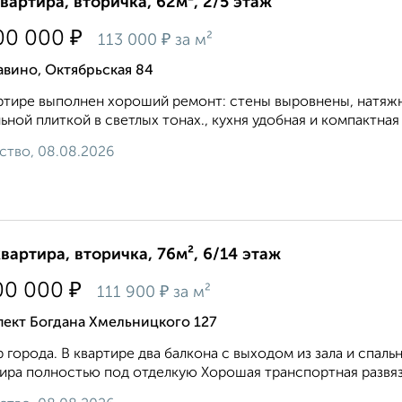
квартира, вторичка, 62м², 2/5 этаж
₽
00 000
₽
113 000
за м²
вино, Октябрьская 84
ртире выполнен хороший ремонт: стены выровнены, натяж
ьной плиткой в светлых тонах., кухня удобная и компактна
ство, 08.08.2026
квартира, вторичка, 76м², 6/14 этаж
₽
00 000
₽
111 900
за м²
пект Богдана Хмельницкого 127
 города. В квартире два балкона с выходом из зала и спаль
ира полностью под отделкую Хорошая транспортная развязка