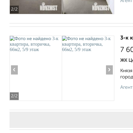
Агент
2
/2
3-к 
7 6
ЖК Це
‹
›
Князя
город
Агент
2
/2