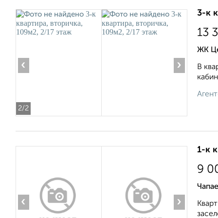
3-к 
13 
ЖК Це
‹
›
В ква
кабин
Агент
2
/2
1-к 
9 0
Чапае
‹
›
Кварт
засел