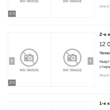
Агент
2
/4
2-к 
12 
Челю
‹
›
Кварт
стира
Агент
2
/4
1-к 