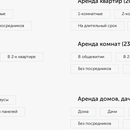
Аренда квартир (2
ные
1‑комнатные
2‑к
посредников
На длительный срок
Аренда комнат (23
В 2‑к квартире
В общежитии
В 2
Без посредников
Аренда домов, дач
аусы
п панелей
Дома
Дачи
Без посредников