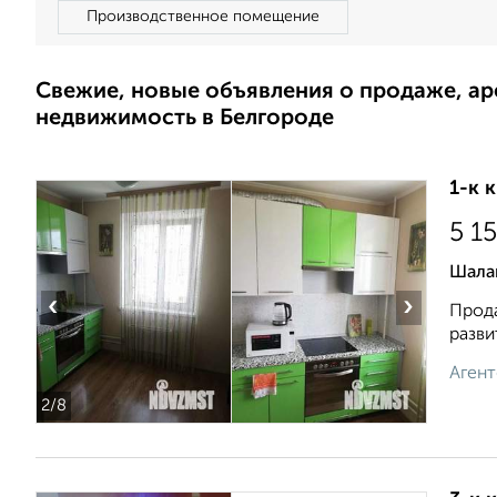
Производственное помещение
Свежие, новые объявления о продаже, а
недвижимость в Белгороде
1-к 
5 1
Шала
‹
›
Прода
разви
Агент
2
/8