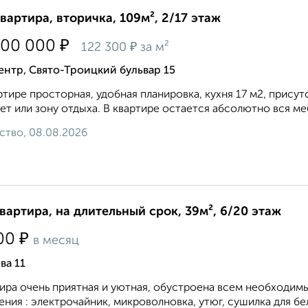
квартира, вторичка, 109м², 2/17 этаж
₽
300 000
₽
122 300
за м²
нтр, Свято-Троицкий бульвар 15
ртире просторная, удобная планировка, кухня 17 м2, прису
ет или зону отдыха. В квартире остается абсолютно вся меб
ство, 08.08.2026
квартира, на длительный срок, 39м², 6/20 этаж
₽
00
в месяц
ва 11
ира очень приятная и уютная, обустроена всем необходим
ения : электрочайник, микроволновка, утюг, сушилка для бел