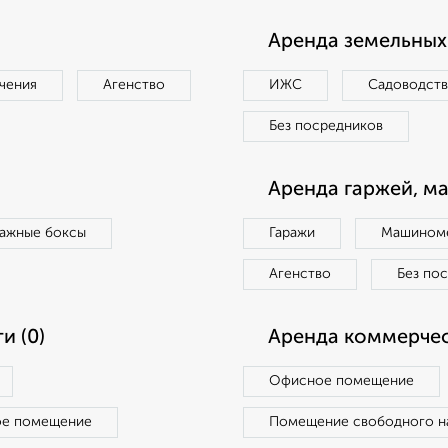
Аренда земельных 
чения
Агенство
ИЖС
Садоводст
Без посредников
Аренда гаржей, м
ражные боксы
Гаражи
Машиноме
Агенство
Без по
и (0)
Аренда коммерчес
Офисное помещение
ое помещение
Помещение свободного н