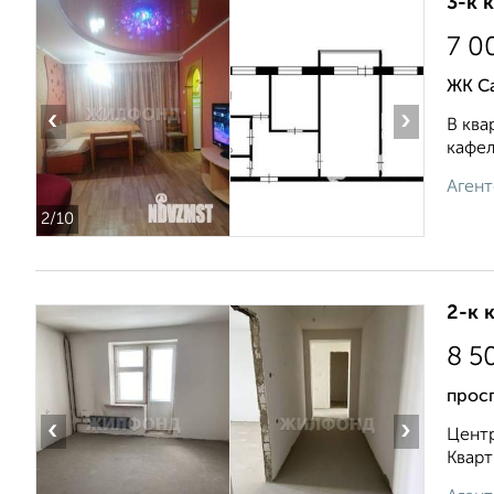
3-к 
7 0
ЖК Са
‹
›
В ква
кафел
Агент
2
/10
2-к 
8 5
прос
‹
›
Центр
Кварт