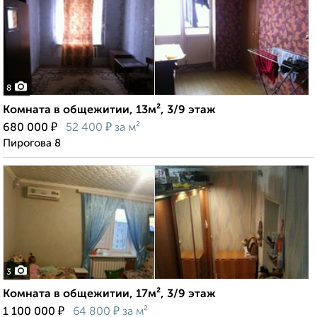
8
Комната в общежитии, 13м², 3/9 этаж
₽
₽
680 000
52 400
за м²
Пирогова 8
3
Комната в общежитии, 17м², 3/9 этаж
₽
₽
1 100 000
64 800
за м²