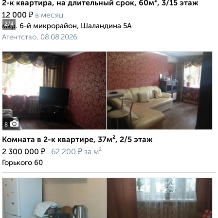
2-к квартира, на длительный срок, 60м², 3/15 этаж
₽
12 000
в месяц
2
/4
мкр. 6-й микрорайон, Шаландина 5А
Агентство, 08.08.2026
8
Комната в 2-к квартире, 37м², 2/5 этаж
₽
₽
2 300 000
62 200
за м²
Горького 60