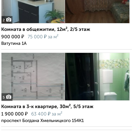
2
Комната в общежитии, 12м², 2/5 этаж
₽
₽
900 000
75 000
за м²
Ватутина 1А
5
Комната в 3-к квартире, 30м², 5/5 этаж
₽
₽
1 900 000
63 400
за м²
проспект Богдана Хмельницкого 154К1