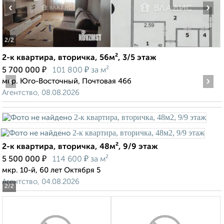
‹
›
2
/2
2-к квартира, вторичка, 56м², 3/5 этаж
₽
₽
5 700 000
101 800
за м²
‹
›
мкр. Юго-Восточный, Почтовая 46б
Агентство, 08.08.2026
2-к квартира, вторичка, 48м², 9/9 этаж
₽
₽
5 500 000
114 600
за м²
мкр. 10-й, 60 лет Октября 5
Агентство, 04.08.2026
2
/2