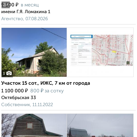
₽
9 500
в месяц
2
/4
имени Г.Я. Ломакина 1
Агентство, 07.08.2026
3
Участок 15 сот., ИЖС, 7 км от города
₽
₽
1 100 000
800
за сотку
Октябрьская 33
Собственник, 11.11.2022